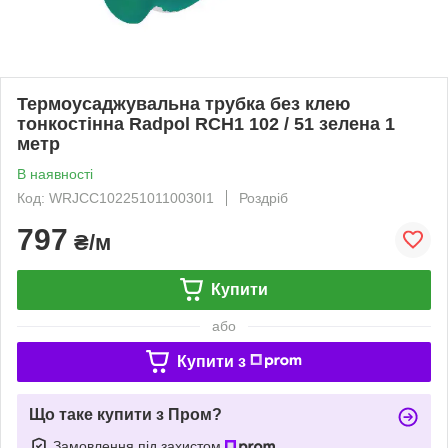
Термоусаджувальна трубка без клею
тонкостінна Radpol RCH1 102 / 51 зелена 1
метр
В наявності
Код: WRJCC1022510110030I1
Роздріб
797
₴/м
Купити
або
Купити з
Що таке купити з Пром?
Замовлення під захистом