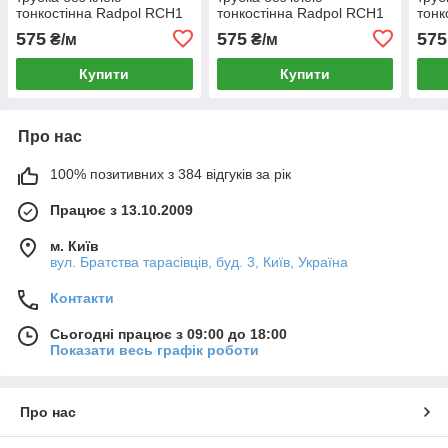
тонкостінна Radpol RCH1
тонкостінна Radpol RCH1
тонк
76 / 38 жовта 1 метр
76 / 38 жовто-зелена 1
76 /
575
575
575
₴/м
₴/м
метр
Купити
Купити
Про нас
100% позитивних з 384 відгуків за рік
Працює з 13.10.2009
м. Київ
вул. Братства тарасівців, буд. 3, Київ, Україна
Контакти
Сьогодні працює з 09:00 до 18:00
Показати весь графік роботи
Про нас