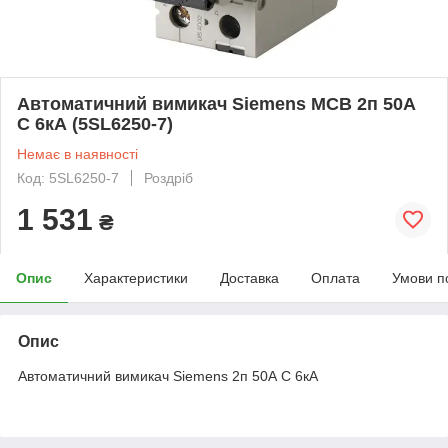
Автоматичний вимикач Siemens MCB 2п 50А
С 6кА (5SL6250-7)
Немає в наявності
Код: 5SL6250-7
Роздріб
1 531
₴
Опис
Характеристики
Доставка
Оплата
Умови п
Опис
Автоматичний вимикач Siemens 2п 50А С 6кА