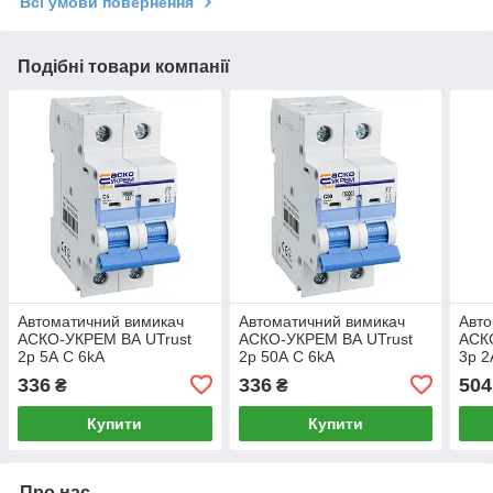
Всі умови повернення
Подібні товари компанії
Автоматичний вимикач
Автоматичний вимикач
Авто
АСКО-УКРЕМ ВА UTrust
АСКО-УКРЕМ ВА UTrust
АСК
2р 5А С 6kА
2р 50А С 6kА
3р 2
(A0010210062)
(A0010210070)
(A00
336
336
504
₴
₴
Купити
Купити
Про нас