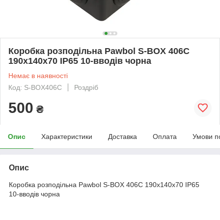
Коробка розподільна Pawbol S-BOX 406C
190x140x70 IP65 10-вводів чорна
Немає в наявності
Код: S-BOX406C
Роздріб
500
₴
Опис
Характеристики
Доставка
Оплата
Умови п
Опис
Коробка розподільна Pawbol S-BOX 406C 190x140x70 IP65
10-вводів чорна