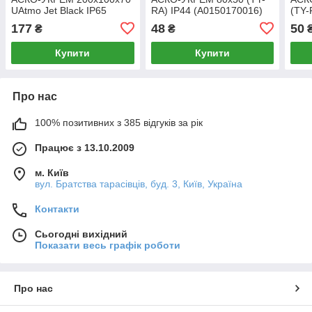
UAtmo Jet Black IP65
RA) IP44 (A0150170016)
(TY-
чорна (A0150170038)
(A01
177
48
50
₴
₴
Купити
Купити
Про нас
100% позитивних з 385 відгуків за рік
Працює з 13.10.2009
м. Київ
вул. Братства тарасівців, буд. 3, Київ, Україна
Контакти
Сьогодні вихідний
Показати весь графік роботи
Про нас