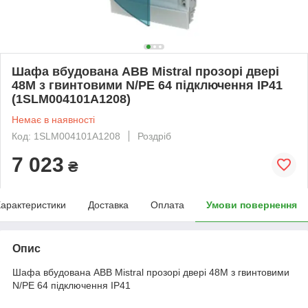
Шафа вбудована ABB Mistral прозорі двері
48M з гвинтовими N/PE 64 підключення IP41
(1SLM004101A1208)
Немає в наявності
Код: 1SLM004101A1208
Роздріб
7 023
₴
арактеристики
Доставка
Оплата
Умови повернення
Опис
Шафа вбудована ABB Mistral прозорі двері 48M з гвинтовими
N/PE 64 підключення IP41