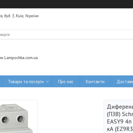
 буд. 3, Київ, Україна
ин Lampochka.com.ua
Товари та послуги
Про нас
Контакти
Доставк
Диференц
(ПЗВ) Schn
EASY9 4п 
кА (EZ9R