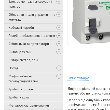
Електромонтажні аксесуари і
пристрої
Обладнання для управління та
комутації
Кабельні короби
Релейне обладнання і датчики
Світильники та прожектори
Силові роз'єми
Ліхтарі світлодіодні
Посуд
Муфти кабельні
Опис товару
термоусаджувальні
Диференціальний вимикач н
Труби гофровані
прямих або непрямих контак
Труба гладка
Переріз під'єднуваних кабе
- мінімальне — 1 мм2 для ж
Металорукав оцинкований
— максимальне — 35 мм2 для