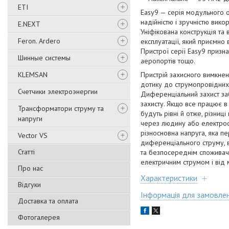
ETI
Easy9 — серія модульного о
надійністю і зручністю вико
E.NEXT
Уніфікована конструкція та
Feron. Ardero
експлуатації, який приємно 
Пристрої серії Easy9 призна
Шинные системы
аеропортів тощо.
KLEMSAN
Пристрій захисного вимкне
дотику до струмопровідних 
Счетчики электроэнергии
Диференціальний захист заб
захисту. Якщо все працює в
Трансформатори струму та
будуть рівні й отже, різниц
напруги
через людину або електрос
різносновна напруга, яка п
Vector VS
диференціального струму, в
Статті
та безпосереднім споживаче
електричним струмом і від
Про нас
Характеристики
Відгуки
Інформація для замовле
Доставка та оплата
Фотогалерея