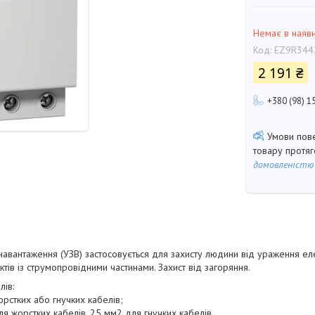
Немає в наявн
Код:
EZ9R344
2 191 ₴
+380 (98) 1
товару протя
домовленістю
авантаження (УЗВ) застосовується для захисту людини від ураження ел
тів із струмопровідними частинами. Захист від загоряння.
лів:
орстких або гнучких кабелів;
 жорстких кабелів, 25 мм2 для гнучких кабелів.