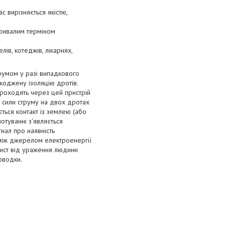
 вирізняється якістю,
тривалим терміном
ів, котеджів, лікарнях,
румом у разі випадкового
коджену ізоляцію дротів.
проходять через цей пристрій
 сили струму на двох дротах
ється контакт із землею (або
туванні з'являється
нал про наявність
 між джерелом електроенергії
хист від ураження людини
оводки.