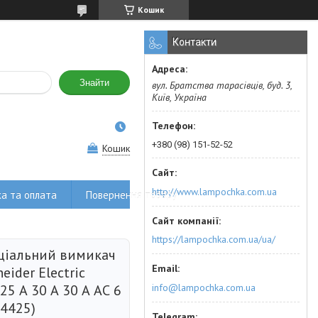
Кошик
Контакти
Знайти
вул. Братства тарасівців, буд. 3,
Київ, Україна
+380 (98) 151-52-52
Кошик
http://www.lampochka.com.ua
а та оплата
Повернення товару
https://lampochka.com.ua/ua/
іальний вимикач
eider Electric
info@lampochka.com.ua
25 А 30 А 30 А АС 6
34425)