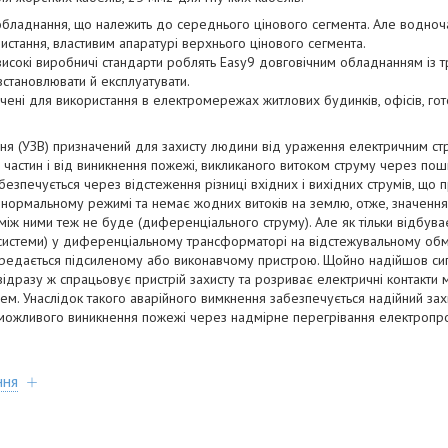
бладнання, що належить до середнього цінового сегмента. Але водночас
ристання, властивим апаратурі верхнього цінового сегмента.
 високі виробничі стандарти роблять Easy9 довговічним обладнанням із 
встановлювати й експлуатувати.
чені для використання в електромережах житлових будинків, офісів, готел
ння (УЗВ) призначений для захисту людини від ураження електричним ст
частин і від виникнення пожежі, викликаного витоком струму через пош
езпечується через відстеження різниці вхідних і вихідних струмів, що 
 нормальному режимі та немає жодних витоків на землю, отже, значення
і між ними теж не буде (диференціального струму). Але як тільки відбува
истеми) у диференціальному трансформаторі на відстежувальному обмо
ередається підсиленому або виконавчому пристрою. Щойно надійшов сиг
ідразу ж спрацьовує пристрій захисту та розриває електричні контакти
м. Унаслідок такого аварійного вимкнення забезпечується надійний за
 можливого виникнення пожежі через надмірне перегрівання електропр
ння