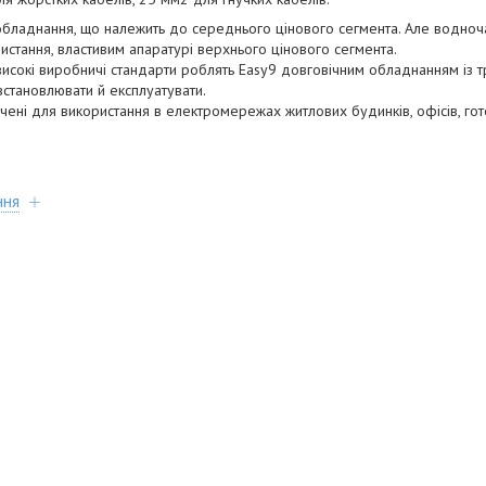
бладнання, що належить до середнього цінового сегмента. Але водночас
ристання, властивим апаратурі верхнього цінового сегмента.
 високі виробничі стандарти роблять Easy9 довговічним обладнанням із 
встановлювати й експлуатувати.
чені для використання в електромережах житлових будинків, офісів, готел
ння