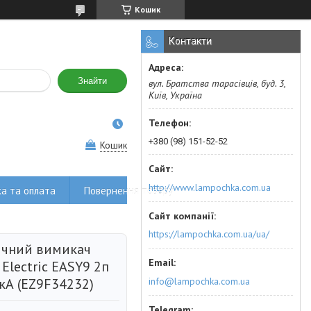
Кошик
Контакти
Знайти
вул. Братства тарасівців, буд. 3,
Київ, Україна
+380 (98) 151-52-52
Кошик
http://www.lampochka.com.ua
а та оплата
Повернення товару
https://lampochka.com.ua/ua/
чний вимикач
 Electric EASY9 2п
info@lampochka.com.ua
 кА (EZ9F34232)