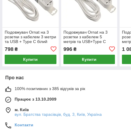
Подовжувач Ornat на 3
Подовжувач Ornat на 3
Подо
розетки з кабелем 3 метри
розетки з кабелем 5
розе
та USB + Type C білий
метрів та USB+Type C
метр
(ECO019001002)
білий (ECO019001003)
біли
798
996
1 0
₴
₴
Купити
Купити
Про нас
100% позитивних з 385 відгуків за рік
Працює з 13.10.2009
м. Київ
вул. Братства тарасівців, буд. 3, Київ, Україна
Контакти