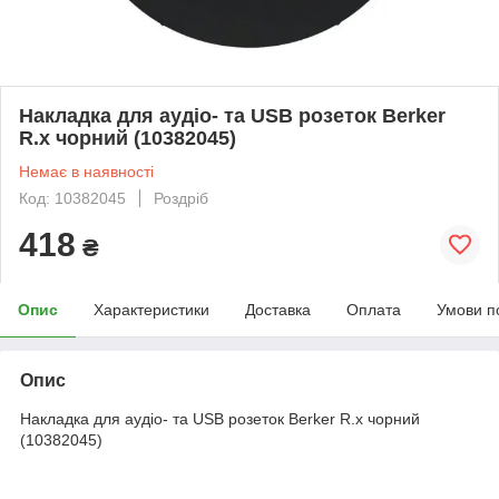
Накладка для аудіо- та USB розеток Berker
R.x чорний (10382045)
Немає в наявності
Код: 10382045
Роздріб
418
₴
Опис
Характеристики
Доставка
Оплата
Умови п
Опис
Накладка для аудіо- та USB розеток Berker R.x чорний
(10382045)