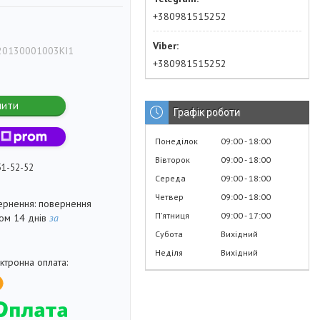
+380981515252
0130001003KI1
+380981515252
пити
Графік роботи
Понеділок
09:00
18:00
Вівторок
09:00
18:00
51-52-52
Середа
09:00
18:00
Четвер
09:00
18:00
повернення
Пʼятниця
09:00
17:00
гом 14 днів
за
Субота
Вихідний
Неділя
Вихідний