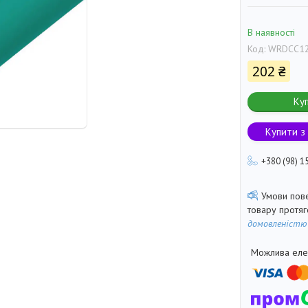
В наявності
Код:
WRDCC12
202 ₴
Ку
Купити з
+380 (98) 1
товару протя
домовленістю