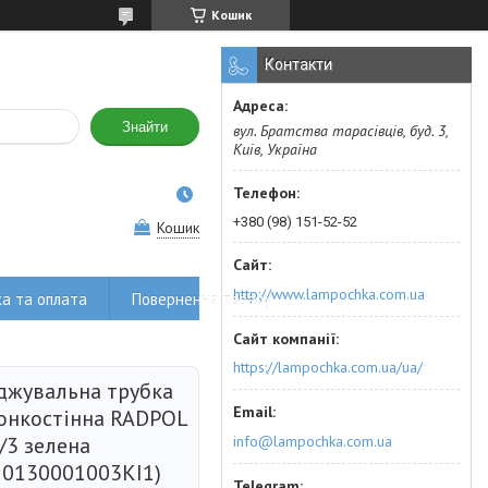
Кошик
Контакти
Знайти
вул. Братства тарасівців, буд. 3,
Київ, Україна
+380 (98) 151-52-52
Кошик
http://www.lampochka.com.ua
а та оплата
Повернення товару
https://lampochka.com.ua/ua/
джувальна трубка
тонкостінна RADPOL
info@lampochka.com.ua
/3 зелена
0130001003KI1)