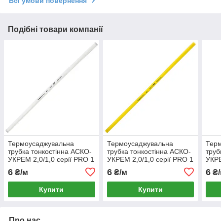
Всі умови повернення
Подібні товари компанії
Термоусаджувальна
Термоусаджувальна
Тер
трубка тонкостінна АСКО-
трубка тонкостінна АСКО-
труб
УКРЕМ 2,0/1,0 серії PRO 1
УКРЕМ 2,0/1,0 серії PRO 1
УКРЕ
метр біла (A0150040451)
метр жовта
метр
6
6
6
₴/м
₴/м
₴/
(A0150040452)
(A01
Купити
Купити
Про нас