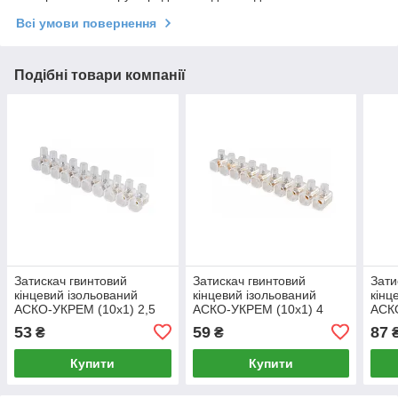
Всі умови повернення
Подібні товари компанії
Затискач гвинтовий
Затискач гвинтовий
Зати
кінцевий ізольований
кінцевий ізольований
кінц
АСКО-УКРЕМ (10x1) 2,5
АСКО-УКРЕМ (10x1) 4
АСК
мм2 (A0130060005)
мм2 (A0130060006)
мм2
53
59
87
₴
₴
Купити
Купити