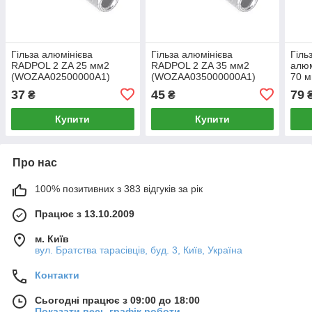
Гільза алюмінієва
Гільза алюмінієва
Гіль
RADPOL 2 ZA 25 мм2
RADPOL 2 ZA 35 мм2
алюм
(WOZAA02500000A1)
(WOZAA035000000A1)
70 
(WO
37
45
79
₴
₴
Купити
Купити
Про нас
100% позитивних з 383 відгуків за рік
Працює з 13.10.2009
м. Київ
вул. Братства тарасівців, буд. 3, Київ, Україна
Контакти
Сьогодні працює з 09:00 до 18:00
Показати весь графік роботи