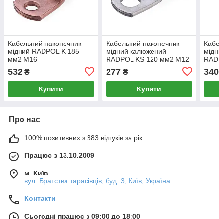
Кабельний наконечник
Кабельний наконечник
Кабе
мідний RADPOL K 185
мідний калюжений
мідн
мм2 М16
RADPOL KS 120 мм2 М12
RAD
(WOKAC1850001201)
(WOKAZ1200001201)
(WO
532
277
340
₴
₴
Купити
Купити
Про нас
100% позитивних з 383 відгуків за рік
Працює з 13.10.2009
м. Київ
вул. Братства тарасівців, буд. 3, Київ, Україна
Контакти
Сьогодні працює з 09:00 до 18:00