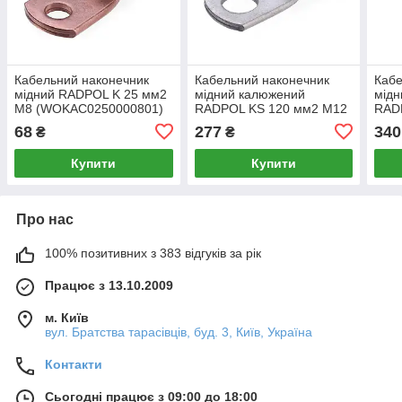
Кабельний наконечник
Кабельний наконечник
Кабе
мідний RADPOL K 25 мм2
мідний калюжений
мідн
М8 (WOKAC0250000801)
RADPOL KS 120 мм2 М12
RAD
(WOKAZ1200001201)
(WO
68
277
340
₴
₴
Купити
Купити
Про нас
100% позитивних з 383 відгуків за рік
Працює з 13.10.2009
м. Київ
вул. Братства тарасівців, буд. 3, Київ, Україна
Контакти
Сьогодні працює з 09:00 до 18:00