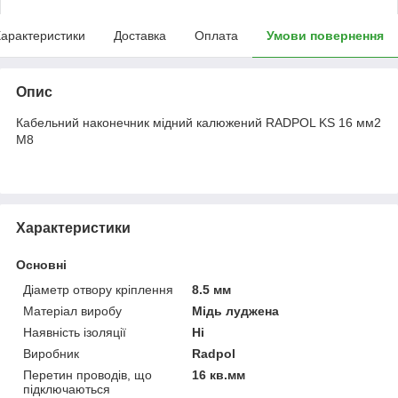
арактеристики
Доставка
Оплата
Умови повернення
Опис
Кабельний наконечник мідний калюжений RADPOL KS 16 мм2
М8
Характеристики
Основні
Діаметр отвору кріплення
8.5 мм
Матеріал виробу
Мідь луджена
Наявність ізоляції
Ні
Виробник
Radpol
Перетин проводів, що
16 кв.мм
підключаються