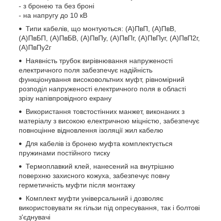
- з бронею та без броні
- на напругу до 10 кВ
Типи кабелів, що монтуються: (А)ПвП, (А)ПвВ,
(А)ПвБП, (А)ПвБВ, (А)ПвПу, (А)ПвПг, (А)ПвПуг, (А)ПвП2г,
(А)ПвПу2г
Наявність трубок вирівнювання напруженості
електричного поля забезпечує надійність
функціонування високовольтних муфт, рівномірний
розподіл напруженості електричного поля в області
зрізу напівпровідного екрану
Використання товстостінних манжет, виконаних з
матеріалу з високою електричною міцністю, забезпечує
повноцінне відновлення ізоляції жил кабелю
Для кабелів із бронею муфта комплектується
пружинами постійного тиску
Термоплавкий клей, нанесений на внутрішню
поверхню захисного кожуха, забезпечує повну
герметичність муфти після монтажу
Комплект муфти універсальний і дозволяє
використовувати як гільзи під опресування, так і болтові
з'єднувачі