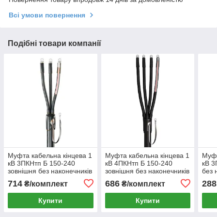
Всі умови повернення
Подібні товари компанії
Муфта кабельна кінцева 1
Муфта кабельна кінцева 1
Муфт
кВ 3ПКНтп Б 150-240
кВ 4ПКНтп Б 150-240
кВ 3
зовнішня без наконечників
зовнішня без наконечників
без 
714
686
288
₴/комплект
₴/комплект
Купити
Купити