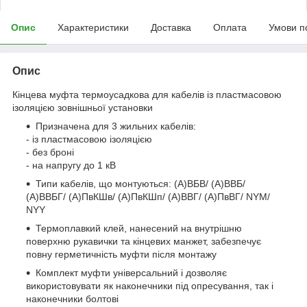
Опис
Характеристики
Доставка
Оплата
Умови п
Опис
Кінцева муфта термоусадкова для кабелів із пластмасовою
ізоляцією зовнішньої установки
Призначена для 3 жильних кабелів:
- із пластмасовою ізоляцією
- без броні
- на напругу до 1 кВ
Типи кабелів, що монтуються: (А)ВБВ/ (А)ВВБ/
(А)ВВБГ/ (А)ПвКШв/ (А)ПвКШп/ (А)ВВГ/ (А)ПвВГ/ NYM/
NYY
Термоплавкий клей, нанесений на внутрішню
поверхню рукавички та кінцевих манжет, забезпечує
повну герметичність муфти після монтажу
Комплект муфти універсальний і дозволяє
використовувати як наконечники під опресування, так і
наконечники болтові