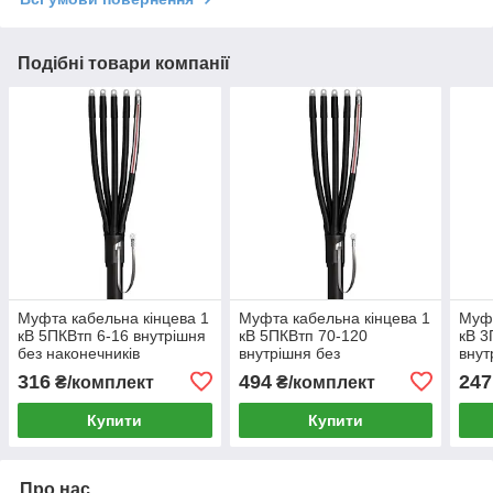
Подібні товари компанії
Муфта кабельна кінцева 1
Муфта кабельна кінцева 1
Муфт
кВ 5ПКВтп 6-16 внутрішня
кВ 5ПКВтп 70-120
кВ 3
без наконечників
внутрішня без
внут
наконечників
нако
316
494
247
₴/комплект
₴/комплект
Купити
Купити
Про нас