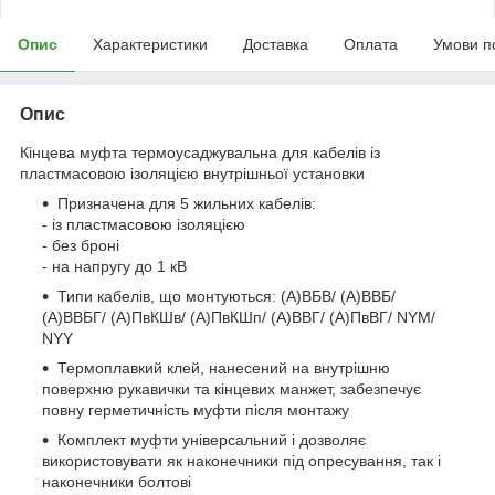
Опис
Характеристики
Доставка
Оплата
Умови п
Опис
Кінцева муфта термоусаджувальна для кабелів із
пластмасовою ізоляцією внутрішньої установки
Призначена для 5 жильних кабелів:
- із пластмасовою ізоляцією
- без броні
- на напругу до 1 кВ
Типи кабелів, що монтуються: (А)ВБВ/ (А)ВВБ/
(А)ВВБГ/ (А)ПвКШв/ (А)ПвКШп/ (А)ВВГ/ (А)ПвВГ/ NYM/
NYY
Термоплавкий клей, нанесений на внутрішню
поверхню рукавички та кінцевих манжет, забезпечує
повну герметичність муфти після монтажу
Комплект муфти універсальний і дозволяє
використовувати як наконечники під опресування, так і
наконечники болтові