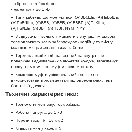
- з бронею та без броні
- на напругу до 1 кВ
Типи кабелів, що монтуються: (А)ВБбШв, (А)ПвБбШв,
(А)ПвБбШп, (А)ВБВ, (А)ВВБ, (А)ВВБГ, (А)ПвКШв,
(А)ПвКШп, (А)ВВГ, (А)ПвВГ, NYM, NYY
З'єднувальні ізолюючі манжети з внутрішнім шаром
термоплавкого клею забезпечують надійну та якісну
ізоляцію місць з'єднання жил кабелю.
Термоплавкий клей, нанесений на внутрішню
поверхню з'єднувальних манжет та кожуха, забезпечує
повну герметичність муфти після монтажу.
Комплект муфти універсальний і дозволяє
використовувати як з'єднувачі під опресування, так і
болтові з'єднувачі.
Технічні характеристики:
Технологія монтажу: термозбіжна
Робоча напруга: до 1 кВ
Перетин жил: 6 - 16 мм2
Кількість жил у кабелі: 5