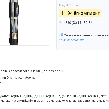
Код:
KE1234
1 194 ₴/комплект
+380 (98) 151-52-52
поверненн
за домовленістю
елів із пластмасовою ізоляцією без броні
ння 5 жильних кабелів:
ією
ються: (А)ВБВ, (А)ВВБ, (А)ВВБГ, (А)ПвКШв, (А)ПвКШп, (А)ВВГ, (А)ПвВГ, NYM
і манжети з внутрішнім шаром термоплавкого клею забезпечують надійну 