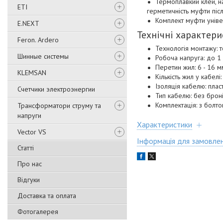
Термоплавкий клей, н
ETI
герметичність муфти піс
Комплект муфти універ
E.NEXT
Технічні характери
Feron. Ardero
Технологія монтажу: 
Шинные системы
Робоча напруга: до 1
Перетин жил: 6 - 16 
KLEMSAN
Кількість жил у кабелі:
Ізоляція кабелю: пла
Счетчики электроэнергии
Тип кабелю: без брон
Комплектація: з болт
Трансформатори струму та
напруги
Характеристики
Vector VS
Інформація для замовле
Статті
Про нас
Відгуки
Доставка та оплата
Фотогалерея