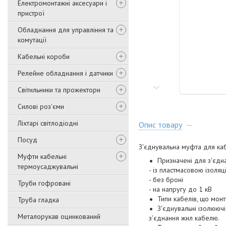
Електромонтажні аксесуари і
пристрої
Обладнання для управління та
комутації
Кабельні короби
Релейне обладнання і датчики
Світильники та прожектори
Силові роз'єми
Ліхтарі світлодіодні
Опис товару
Посуд
З'єднувальна муфта для каб
Муфти кабельні
Призначені для з'єдна
термоусаджувальні
- із пластмасовою ізоляц
- без броні
Труби гофровані
- на напругу до 1 кВ
Типи кабелів, що монту
Труба гладка
З'єднувальні ізолююч
Металорукав оцинкований
з'єднання жил кабелю.