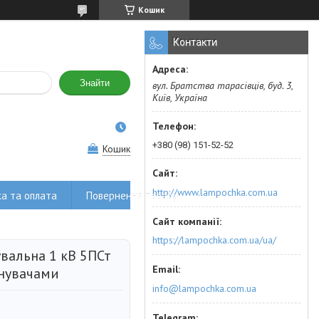
Кошик
Контакти
Знайти
вул. Братства тарасівців, буд. 3,
Київ, Україна
+380 (98) 151-52-52
Кошик
http://www.lampochka.com.ua
а та оплата
Повернення товару
https://lampochka.com.ua/ua/
вальна 1 кВ 5ПСт
днувачами
info@lampochka.com.ua