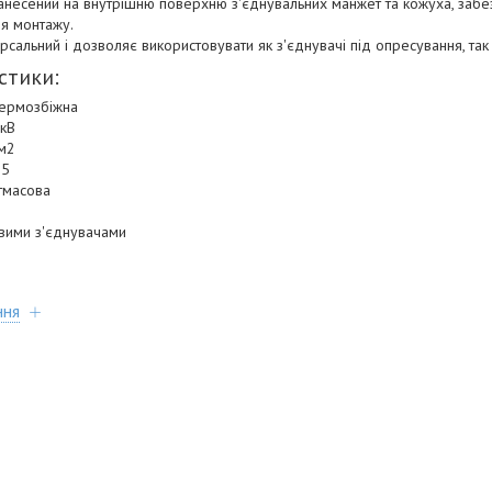
анесений на внутрішню поверхню з'єднувальних манжет та кожуха, забе
ля монтажу.
сальний і дозволяє використовувати як з'єднувачі під опресування, так і
стики:
термозбіжна
 кВ
мм2
 5
стмасова
і
овими з'єднувачами
ння