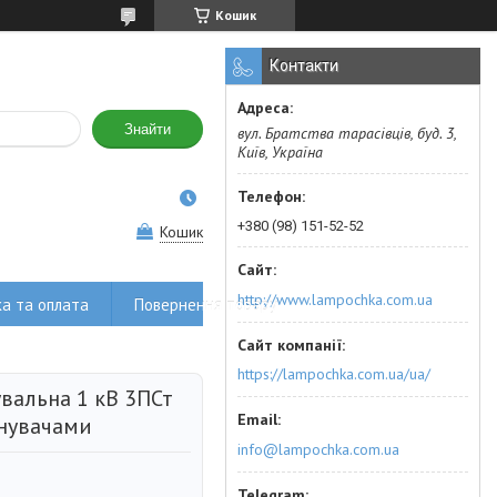
Кошик
Контакти
Знайти
вул. Братства тарасівців, буд. 3,
Київ, Україна
+380 (98) 151-52-52
Кошик
http://www.lampochka.com.ua
а та оплата
Повернення товару
https://lampochka.com.ua/ua/
вальна 1 кВ 3ПСт
днувачами
info@lampochka.com.ua