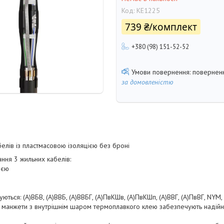
Код:
KE1225
739 ₴/комплект
+380 (98) 151-52-52
поверненн
за домовленістю
елів із пластмасовою ізоляцією без броні
ння 3 жильних кабелів:
ією
ються: (А)ВБВ, (А)ВВБ, (А)ВВБГ, (А)ПвКШв, (А)ПвКШп, (А)ВВГ, (А)ПвВГ, NYM
і манжети з внутрішнім шаром термоплавкого клею забезпечують надійну 