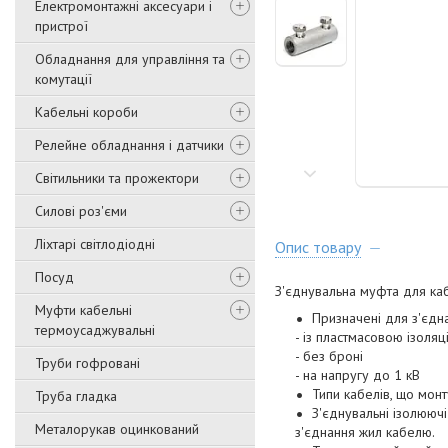
Електромонтажні аксесуари і
пристрої
Обладнання для управління та
комутації
Кабельні короби
Релейне обладнання і датчики
Світильники та прожектори
Силові роз'єми
Ліхтарі світлодіодні
Опис товару
Посуд
З'єднувальна муфта для каб
Муфти кабельні
Призначені для з'єдна
термоусаджувальні
- із пластмасовою ізоляц
- без броні
Труби гофровані
- на напругу до 1 кВ
Типи кабелів, що монту
Труба гладка
З'єднувальні ізолююч
Металорукав оцинкований
з'єднання жил кабелю.