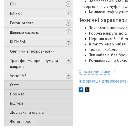
Термоплавкий клей, н
ETI
герметичність муфти піс
Комплект муфти універ
E.NEXT
Технічні характери
Feron. Ardero
Технологія монтажу: 
Шинные системы
Робоча напруга: до 1
Перетин жил: 6 - 16 
KLEMSAN
Кількість жил у кабелі:
Ізоляція кабелю: пла
Счетчики электроэнергии
Тип кабелю: без брон
Комплектація: з болт
Трансформатори струму та
напруги
Характеристики
Vector VS
Інформація для замовле
Статті
Про нас
Відгуки
Доставка та оплата
Фотогалерея