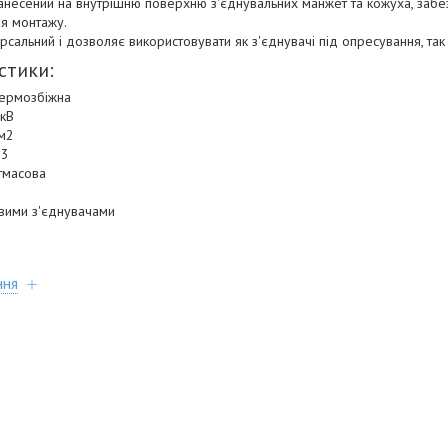
анесений на внутрішню поверхню з'єднувальних манжет та кожуха, забе
ля монтажу.
сальний і дозволяє використовувати як з'єднувачі під опресування, так і
стики:
термозбіжна
 кВ
мм2
 3
стмасова
і
овими з'єднувачами
ння