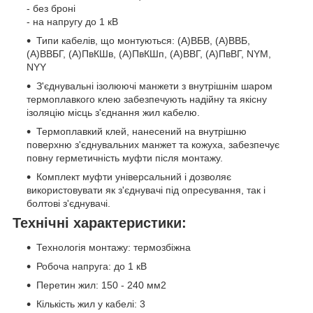
- без броні
- на напругу до 1 кВ
Типи кабелів, що монтуються: (А)ВБВ, (А)ВВБ,
(А)ВВБГ, (А)ПвКШв, (А)ПвКШп, (А)ВВГ, (А)ПвВГ, NYM,
NYY
З'єднувальні ізолюючі манжети з внутрішнім шаром
термоплавкого клею забезпечують надійну та якісну
ізоляцію місць з'єднання жил кабелю.
Термоплавкий клей, нанесений на внутрішню
поверхню з'єднувальних манжет та кожуха, забезпечує
повну герметичність муфти після монтажу.
Комплект муфти універсальний і дозволяє
використовувати як з'єднувачі під опресування, так і
болтові з'єднувачі.
Технічні характеристики:
Технологія монтажу: термозбіжна
Робоча напруга: до 1 кВ
Перетин жил: 150 - 240 мм2
Кількість жил у кабелі: 3