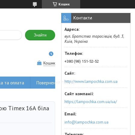
Кошик
Контакти
Знайти
вул. Братства тарасівців, буд. 3,
Київ, Україна
+380 (98) 151-52-52
Кошик
http://www.lampochka.com.ua
а та оплата
Повернення товару
https://lampochka.com.ua/ua/
ою Timex 16А біла
info@lampochka.com.ua