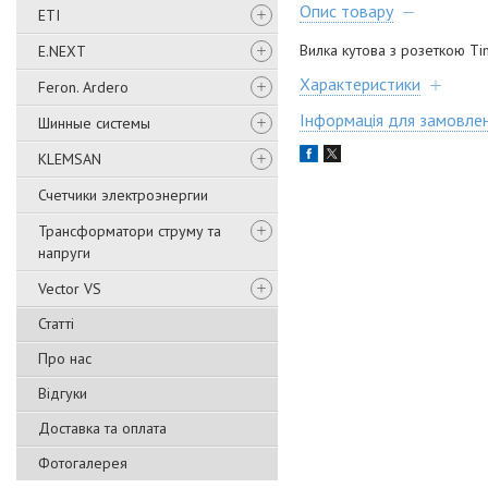
Опис товару
ETI
Вилка кутова з розеткою Ti
E.NEXT
Характеристики
Feron. Ardero
Інформація для замовле
Шинные системы
KLEMSAN
Счетчики электроэнергии
Трансформатори струму та
напруги
Vector VS
Статті
Про нас
Відгуки
Доставка та оплата
Фотогалерея