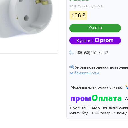
Код:
WT-16U/G-S BI
106 ₴
Купити
Купити з
+380 (98) 151-52-52
поверненн
за домовленістю
У компанії підключені електронн
купити будь-який товар не покид