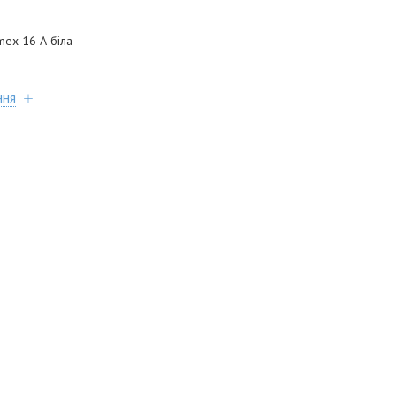
mex 16 А біла
ння