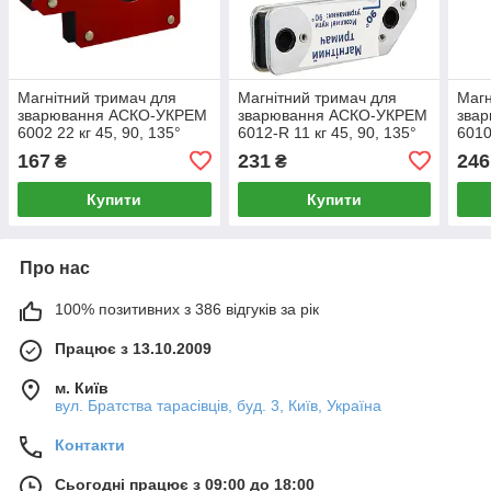
Магнітний тримач для
Магнітний тримач для
Магн
зварювання АСКО-УКРЕМ
зварювання АСКО-УКРЕМ
зва
6002 22 кг 45, 90, 135°
6012-R 11 кг 45, 90, 135°
6010
(A0200020007)
(A0200020081)
набі
167
231
246
₴
₴
Купити
Купити
Про нас
100% позитивних з 386 відгуків за рік
Працює з 13.10.2009
м. Київ
вул. Братства тарасівців, буд. 3, Київ, Україна
Контакти
Сьогодні працює з 09:00 до 18:00