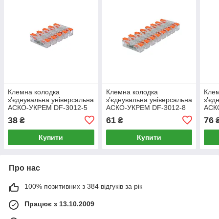
Клемна колодка
Клемна колодка
Клем
з’єднувальна універсальна
з’єднувальна універсальна
з’єд
АСКО-УКРЕМ DF-3012-5
АСКО-УКРЕМ DF-3012-8
АСК
5х(0,5-4 мм2) 32A
8х(0,5-4 мм2) 32A
10х(
38
61
76
₴
₴
(A0130010208)
(A0130010209)
(A01
Купити
Купити
Про нас
100% позитивних з 384 відгуків за рік
Працює з 13.10.2009