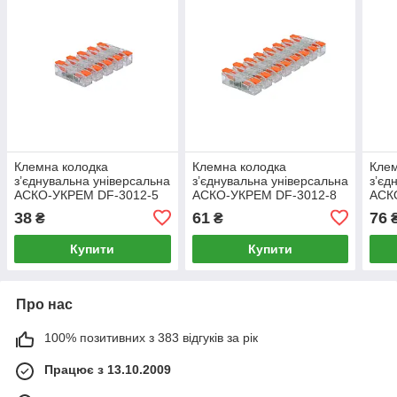
Клемна колодка
Клемна колодка
Клем
з’єднувальна універсальна
з’єднувальна універсальна
з’єд
АСКО-УКРЕМ DF-3012-5
АСКО-УКРЕМ DF-3012-8
АСК
5х(0,5-4 мм2) 32A
8х(0,5-4 мм2) 32A
10х(
38
61
76
₴
₴
(A0130010208)
(A0130010209)
(A01
Купити
Купити
Про нас
100% позитивних з 383 відгуків за рік
Працює з 13.10.2009