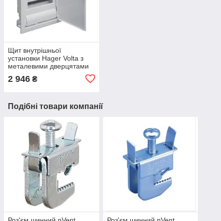
Щит внутрішньої
установки Hager Volta з
металевими дверцятами
на 24 модулі без клем
2 946
₴
(VU24UA)
Подібні товари компанії
Роз'єм шинний nVent
Роз'єм шинний nVent