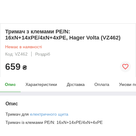
Тримач з клемами PE/N:
16xN+14xPE/4xN+4xPE, Hager Volta (VZ462)
Немає в наявності
Код: VZ462
Роздріб
659
₴
Опис
Характеристики
Доставка
Оплата
Умови п
Опис
Тримач для
електричного щита
Тримач із клемами PE/N: 16xN+14xPE/4xN+4xPE