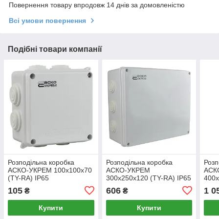
Повернення товару впродовж 14 днів за домовленістю
Всі умови повернення
Подібні товари компанії
Розподільна коробка
Розподільна коробка
Розп
АСКО-УКРЕМ 100x100x70
АСКО-УКРЕМ
АСК
(TY-RA) IP65
300x250x120 (TY-RA) IP65
400x
(A0150170018)
(A0150170025)
(A01
105
606
1 0
₴
₴
Купити
Купити