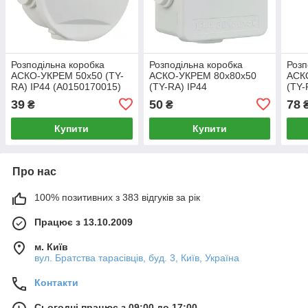
Розподільна коробка
Розподільна коробка
Розп
АСКО-УКРЕМ 50x50 (TY-
АСКО-УКРЕМ 80x80x50
АСК
RA) IP44 (A0150170015)
(TY-RA) IP44
(TY-
(A0150170014)
(A01
39
50
78
₴
₴
Купити
Купити
Про нас
100% позитивних з 383 відгуків за рік
Працює з 13.10.2009
м. Київ
вул. Братства тарасівців, буд. 3, Київ, Україна
Контакти
Сьогодні працює з 09:00 до 17:00