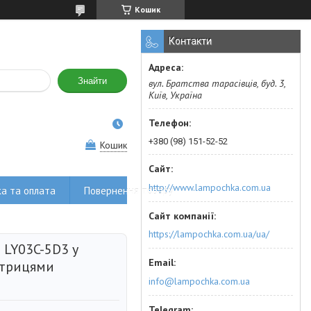
Кошик
Контакти
Знайти
вул. Братства тарасівців, буд. 3,
Київ, Україна
+380 (98) 151-52-52
Кошик
http://www.lampochka.com.ua
а та оплата
Повернення товару
https://lampochka.com.ua/ua/
LY03C-5D3 у
атрицями
info@lampochka.com.ua