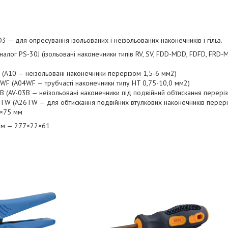
3 — для опресування ізольованих і неізольованих наконечників і гільз.
налог PS-30J (ізольовані наконечники типів RV, SV, FDD-MDD, FDFD, FRD
 (A10 — неізольовані наконечники перерізом 1,5-6 мм2)
WF (А04WF — трубчасті наконечники типу HT 0,75-10,0 мм2)
B (AV-03B — неізольовані наконечники під подвійний обтискання перері
TW (A26TW — для обтискання подвійних втулкових наконечників перер
5×75 мм
 мм — 277×22×61