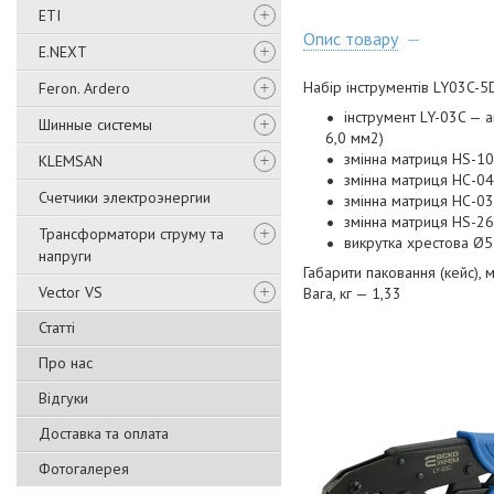
ETI
Опис товару
E.NEXT
Набір інструментів LY03C-5D
Feron. Ardero
інструмент LY-03C — а
Шинные системы
6,0 мм2)
змінна матриця HS-10
KLEMSAN
змінна матриця НС-04
Счетчики электроэнергии
змінна матриця НС-03
змінна матриця HS-26
Трансформатори струму та
викрутка хрестова Ø
напруги
Габарити паковання (кейс),
Vector VS
Вага, кг — 1,33
Статті
Про нас
Відгуки
Доставка та оплата
Фотогалерея