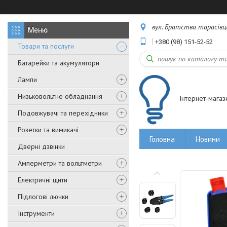
вул. Братства тарасівців,
+380 (98) 151-52-52
Товари та послуги
Батарейки та акумулятори
Лампи
Низьковольтне обладнання
Інтернет-магаз
Подовжувачі та перехідники
Розетки та вимикачі
Головна
Новини
Дверні дзвінки
Амперметри та вольтметри
Електричні щити
Підлогові лючки
Інструменти