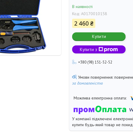
В наявності
Код:
A0170010158
2 460 ₴
Купити
Купити з
+380 (98) 151-52-52
поверненн
за домовленістю
У компанії підключені електронн
купити будь-який товар не покид