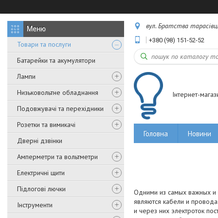
вул. Братства тарасівців,
+380 (98) 151-52-52
Товари та послуги
Батарейки та акумулятори
Лампи
Низьковольтне обладнання
Інтернет-магаз
Подовжувачі та перехідники
Розетки та вимикачі
Головна
Новини
Дверні дзвінки
Амперметри та вольтметри
Електричні щити
Підлогові лючки
Одними из самых важных и 
являются кабели и провода
Інструменти
и через них электроток по