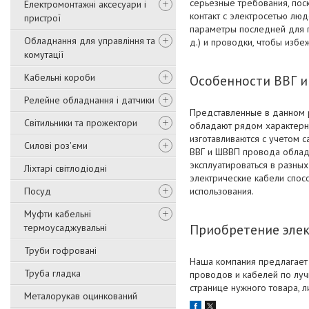
серьезные требования, пос
Електромонтажні аксесуари і
контакт с электросетью лю
пристрої
параметры последней для п
Обладнання для управління та
д.) и проводки, чтобы избе
комутації
Кабельні короби
Особенности ВВГ 
Релейне обладнання і датчики
Представленные в данном р
Світильники та прожектори
обладают рядом характерн
изготавливаются с учетом 
Силові роз'єми
ВВГ и ШВВП провода облад
эксплуатироваться в разны
Ліхтарі світлодіодні
электрические кабели спос
Посуд
использования.
Муфти кабельні
Приобретение элек
термоусаджувальні
Труби гофровані
Наша компания предлагает
Труба гладка
проводов и кабелей по луч
странице нужного товара, 
Металорукав оцинкований