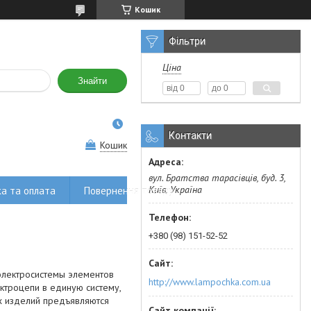
Кошик
Фільтри
Ціна
Знайти
Контакти
Кошик
вул. Братства тарасівців, буд. 3,
Київ, Україна
а та оплата
Повернення товару
+380 (98) 151-52-52
электросистемы элементов
http://www.lampochka.com.ua
ктроцепи в единую систему,
их изделий предъявляются