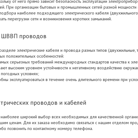
кольку от него прямо зависит безопасность эксплуатации электроприбо
дей. При организации бытовых и промышленных сетей разной мощности
одбора наиболее подходящего электрического кабеля (двухжильного, т
жать перегрузки сети и возникновения коротких замыканий.
и ШВВП проводов
азделе электрические кабеля и провода разных типов (двухжильные, 
ых положительных особенностей:
самых серьезных требований международных стандартов качества к эле
ают высоким уровнем устойчивости к негативному воздействию окружа
х погодных условиях;
обны эксплуатироваться в течение очень длительного времени при усл
трических проводов и кабелей
 наиболее широкий выбор всех необходимых для качественной организ
шим ценам. Для их заказа необходимо связаться с нашим отделом пр
либо позвонить по контактному номеру телефона.