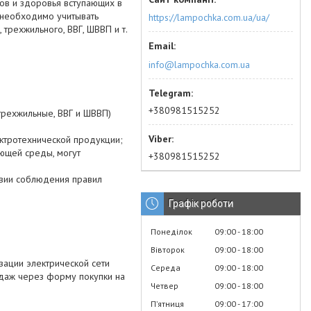
ров и здоровья вступающих в
 необходимо учитывать
https://lampochka.com.ua/ua/
рехжильного, ВВГ, ШВВП и т.
info@lampochka.com.ua
+380981515252
трехжильные, ВВГ и ШВВП)
ктротехнической продукции;
ющей среды, могут
+380981515252
овии соблюдения правил
Графік роботи
Понеділок
09:00
18:00
Вівторок
09:00
18:00
ации электрической сети
Середа
09:00
18:00
одаж через форму покупки на
Четвер
09:00
18:00
Пʼятниця
09:00
17:00