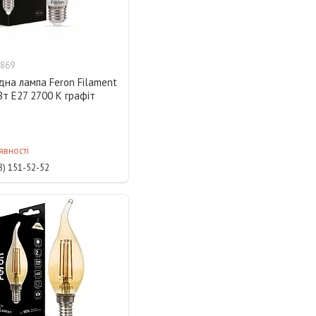
869
дна лампа Feron Filament
Вт E27 2700 K графіт
явності
8) 151-52-52