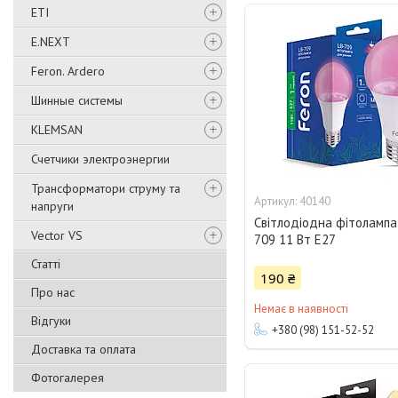
ETI
E.NEXT
Feron. Ardero
Шинные системы
KLEMSAN
Счетчики электроэнергии
Трансформатори струму та
40140
напруги
Світлодіодна фітолампа
Vector VS
709 11 Вт E27
Статті
190 ₴
Про нас
Немає в наявності
Відгуки
+380 (98) 151-52-52
Доставка та оплата
Фотогалерея