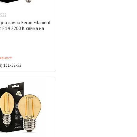
522
дна лампа Feron Filament
т E14 2200 K свічка на
явності
8) 151-52-52