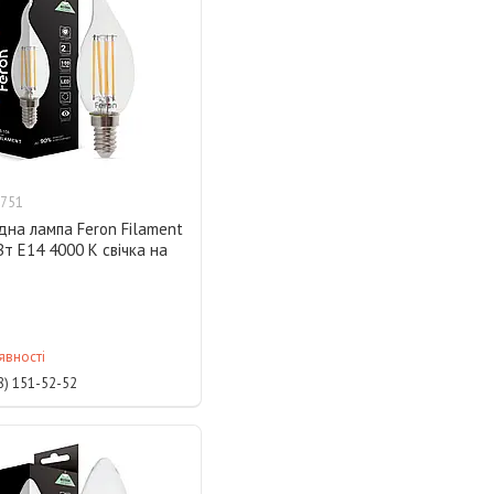
751
дна лампа Feron Filament
Вт E14 4000 K свічка на
явності
8) 151-52-52