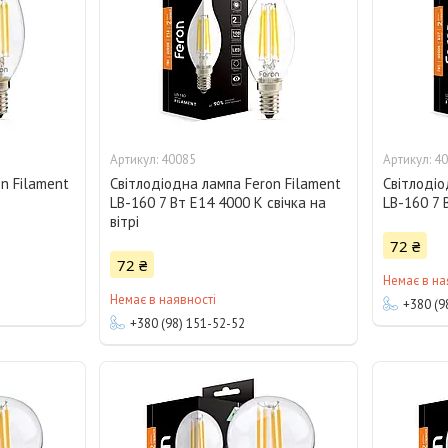
40085
40
n Filament
Світлодіодна лампа Feron Filament
Світлодіо
LB-160 7 Вт E14 4000 K свічка на
LB-160 7 
вітрі
72 ₴
72 ₴
Немає в на
Немає в наявності
+380 (9
+380 (98) 151-52-52