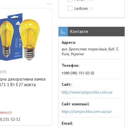
Ledcoin
7
Контакти
вул. Братства тарасівців, буд. 3,
Київ, Україна
899
+380 (98) 151-52-52
одна декоративна лампа
371 1 Вт E27 жовта
http://www.lampochka.com.ua
https://lampochka.com.ua/ua/
явності
8) 151-52-52