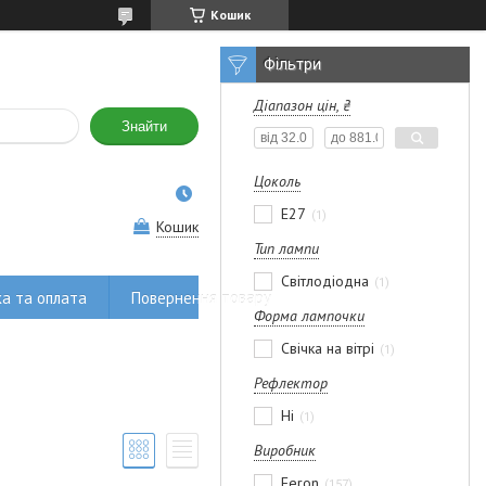
Кошик
Фільтри
Діапазон цін, ₴
Знайти
Цоколь
E27
1
Кошик
Тип лампи
Світлодіодна
1
а та оплата
Повернення товару
Форма лампочки
Свічка на вітрі
1
Рефлектор
Ні
1
Виробник
Feron
157