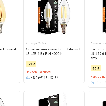
25749
25
n Filament
Світлодіодна лампа Feron Filament
Світлодіо
LB-158 6 Вт E14 4000 K
LB-159 6 
вітрі
69 ₴
69 ₴
Немає в наявності
Немає в на
+380 (98) 151-52-52
+380 (9