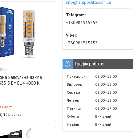
info@lampochka.com.ua
+380981515252
+380981515252
Графік роботи
899
Понеділок
09:00
18:00
дна капсульна лампа
433 5 Вт Е14 4000 K
Вівторок
09:00
18:00
Середа
09:00
18:00
Четвер
09:00
18:00
явності
Пʼятниця
09:00
17:00
8) 151-52-52
Субота
Вихідний
Неділя
Вихідний