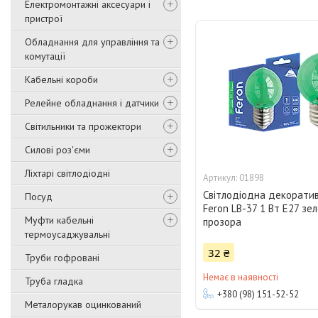
Електромонтажні аксесуари і
пристрої
Обладнання для управління та
комутації
Кабельні короби
Релейне обладнання і датчики
Світильники та прожектори
Силові роз'єми
Ліхтарі світлодіодні
01898
Світлодіодна декорати
Посуд
Feron LB-37 1 Вт E27 зе
Муфти кабельні
прозора
термоусаджувальні
32 ₴
Труби гофровані
Немає в наявності
Труба гладка
+380 (98) 151-52-52
Металорукав оцинкований