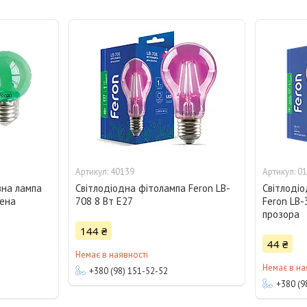
40139
01
вна лампа
Світлодіодна фітолампа Feron LB-
Світлоді
лена
708 8 Вт E27
Feron LB-
прозора
144 ₴
44 ₴
Немає в наявності
Немає в на
+380 (98) 151-52-52
+380 (9