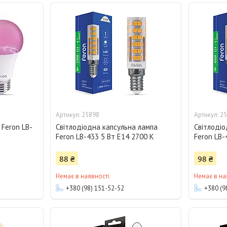
25898
25
 Feron LB-
Світлодіодна капсульна лампа
Світлодіо
Feron LB-433 5 Вт Е14 2700 K
Feron LB-
88 ₴
98 ₴
Немає в наявності
Немає в на
+380 (98) 151-52-52
+380 (9