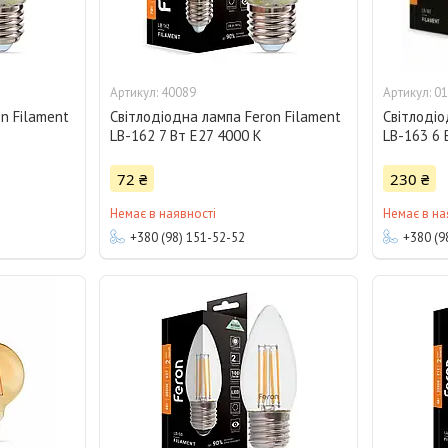
40089
01
n Filament
Світлодіодна лампа Feron Filament
Світлодіо
LB-162 7 Вт E27 4000 K
LB-163 6 
72 ₴
230 ₴
Немає в наявності
Немає в на
+380 (98) 151-52-52
+380 (9