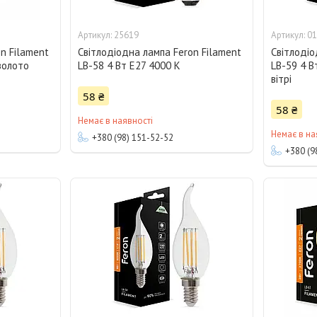
25619
01
n Filament
Світлодіодна лампа Feron Filament
Світлодіо
золото
LB-58 4 Вт E27 4000 K
LB-59 4 В
вітрі
58 ₴
58 ₴
Немає в наявності
Немає в на
+380 (98) 151-52-52
+380 (9