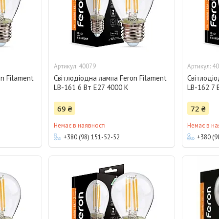
40079
40
n Filament
Світлодіодна лампа Feron Filament
Світлодіо
LB-161 6 Вт E27 4000 K
LB-162 7 
69 ₴
72 ₴
Немає в наявності
Немає в на
+380 (98) 151-52-52
+380 (9