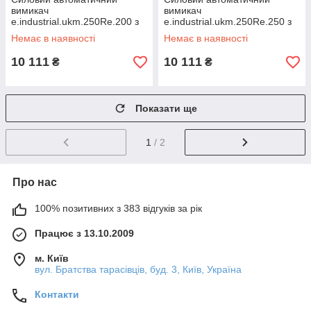
вимикач
вимикач
e.industrial.ukm.250Re.200 з
e.industrial.ukm.250Re.250 з
електронним розчіплювачем,
електронним розчіплювачем,
Немає в наявності
Немає в наявності
3р, 200 А
3р, 250 А
10 111
10 111
₴
₴
Показати ще
1
/ 2
Про нас
100% позитивних з 383 відгуків за рік
Працює з 13.10.2009
м. Київ
вул. Братства тарасівців, буд. 3, Київ, Україна
Контакти