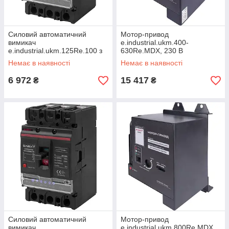
Силовий автоматичний
Мотор-привод
вимикач
e.industrial.ukm.400-
e.industrial.ukm.125Re.100 з
630Re.MDX, 230 В
електронним розчіплювачем,
Немає в наявності
Немає в наявності
3р, 100 А
6 972
15 417
₴
₴
Силовий автоматичний
Мотор-привод
вимикач
e.industrial.ukm.800Re.MDX,