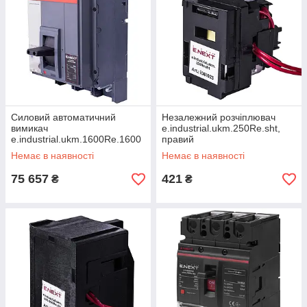
Силовий автоматичний
Незалежний розчіплювач
вимикач
e.industrial.ukm.250Re.sht,
e.industrial.ukm.1600Rе.1600
правий
з електронним
Немає в наявності
Немає в наявності
розчіплювачем, 3р, 1600
75 657
421
₴
₴