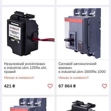
Незалежний розчіплювач
Силовий автоматичний
e.industrial.ukm.125Re.sht,
вимикач
правий
e.industrial.ukm.1600Rе.1000
з електронним
Немає в наявності
Немає в наявності
розчіплювачем, 3р, 1000
421
67 864
₴
₴