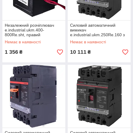
Незалежний розчіплювач
Силовий автоматичний
e.industrial.ukm.400-
вимикач
800Re.sht, правий
e.industrial.ukm.250Re.160 з
електронним розчіплювачем,
Немає в наявності
Немає в наявності
3р, 160 А
1 356
10 111
₴
₴
Силовий автоматичний
Силовий автоматичний