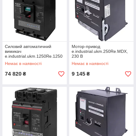
Силовий автоматичний
Мотор-привод
вимикач
e.industrial.ukm.250Re.MDX,
e.industrial.ukm.1250Re.1250
230 В
з електронним
Немає в наявності
Немає в наявності
розчіплювачем, 3р, 1250
74 820
9 145
₴
₴