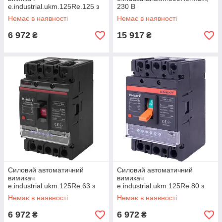
e.industrial.ukm.125Re.125 з
230 В
електронним розчіплювачем,
Немає в наявності
Немає в наявності
3р, 125 А
6 972
15 917
₴
₴
Силовий автоматичний
Силовий автоматичний
вимикач
вимикач
e.industrial.ukm.125Re.63 з
e.industrial.ukm.125Re.80 з
електронним розчіплювачем,
електронним розчіплювачем,
Немає в наявності
Немає в наявності
3р, 63А
3р, 80 А
6 972
6 972
₴
₴