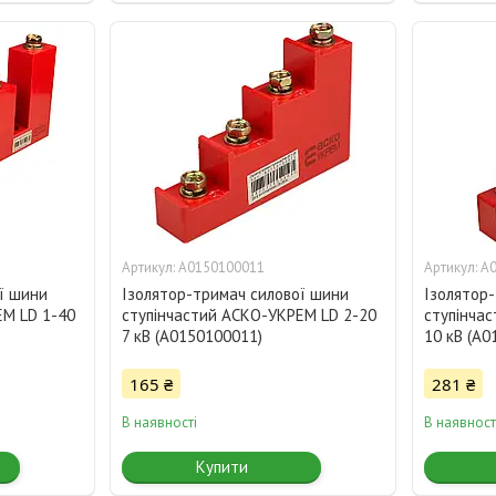
A0150100011
A
ї шини
Ізолятор-тримач силової шини
Ізолятор
ЕМ LD 1-40
ступінчастий АСКО-УКРЕМ LD 2-20
ступінча
7 кВ (A0150100011)
10 кВ (A0
165 ₴
281 ₴
В наявності
В наявност
Купити