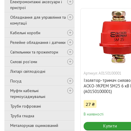
Електромонтажні аксесуари і
пристрої
Обладнання для управління та
комутації
Кабельні короби
Релейне обладнання і датчики
Світильники та прожектори
Силові роз'єми
Ліхтарі світлодіодні
A0150100001
Ізолятор-тримач силово
Посуд
АСКО-УКРЕМ SM25 6 кВ
Муфти кабельні
(A0150100001)
термоусаджувальні
27 ₴
Труби гофровані
В наявності
Труба гладка
Металорукав оцинкований
Купити