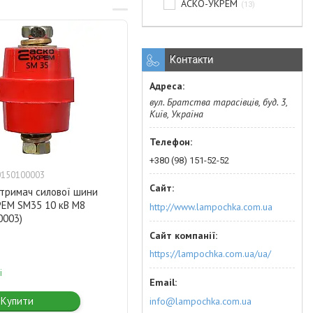
АСКО-УКРЕМ
13
Контакти
вул. Братства тарасівців, буд. 3,
Київ, Україна
+380 (98) 151-52-52
0150100003
-тримач силової шини
ЕМ SM35 10 кВ M8
http://www.lampochka.com.ua
0003)
https://lampochka.com.ua/ua/
і
Купити
info@lampochka.com.ua