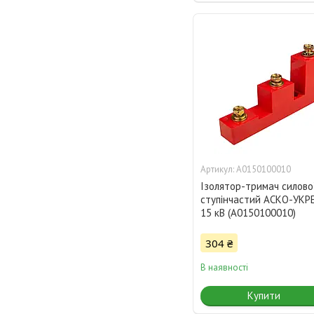
A0150100010
Ізолятор-тримач силово
ступінчастий АСКО-УКР
15 кВ (A0150100010)
304 ₴
В наявності
Купити