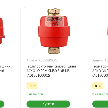
A0150100002
A
ї шини
Ізолятор-тримач силової шини
Ізолятор
 M6
АСКО-УКРЕМ SM30 8 кВ M8
АСКО-УКР
(A0150100002)
(A015010
36 ₴
38 ₴
В наявності
В наявност
Купити