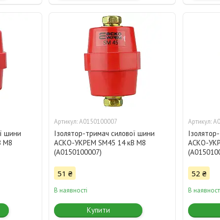
A0150100007
A
ї шини
Ізолятор-тримач силової шини
Ізолятор
В M8
АСКО-УКРЕМ SM45 14 кВ M8
АСКО-УКР
(A0150100007)
(A015010
51 ₴
52 ₴
В наявності
В наявност
Купити