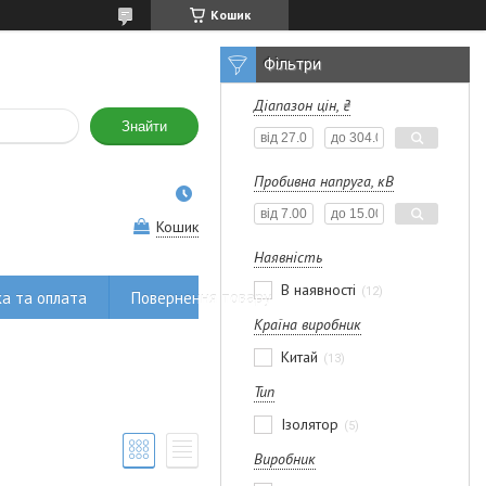
Кошик
Фільтри
Діапазон цін, ₴
Знайти
Пробивна напруга, кВ
Кошик
Наявність
В наявності
12
а та оплата
Повернення товару
Країна виробник
Китай
13
Тип
Ізолятор
5
Виробник