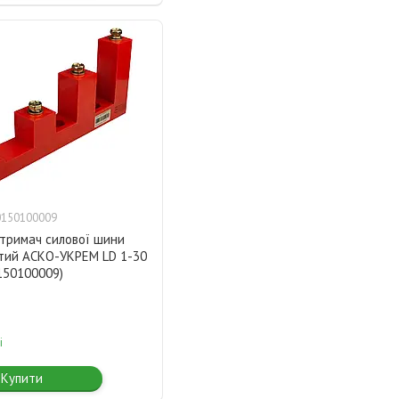
0150100009
-тримач силової шини
стий АСКО-УКРЕМ LD 1-30
150100009)
і
Купити