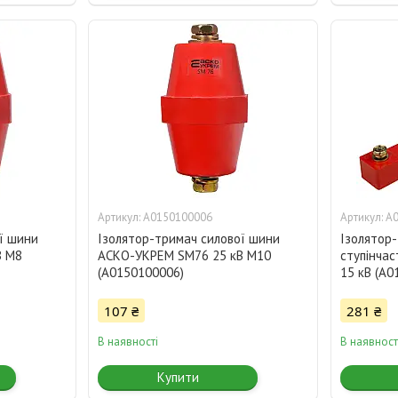
A0150100006
A
ї шини
Ізолятор-тримач силової шини
Ізолятор
В M8
АСКО-УКРЕМ SM76 25 кВ M10
ступінча
(A0150100006)
15 кВ (A0
107 ₴
281 ₴
В наявності
В наявност
Купити