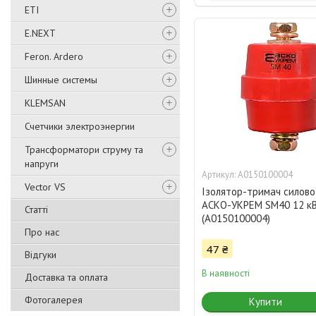
ETI
E.NEXT
Feron. Ardero
Шинные системы
KLEMSAN
Счетчики электроэнергии
Трансформатори струму та
напруги
A0150100004
Vector VS
Ізолятор-тримач силово
АСКО-УКРЕМ SM40 12 к
Статті
(A0150100004)
Про нас
47 ₴
Відгуки
В наявності
Доставка та оплата
Фотогалерея
Купити