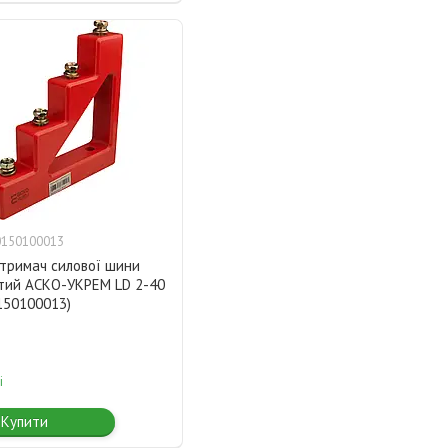
0150100013
-тримач силової шини
стий АСКО-УКРЕМ LD 2-40
150100013)
і
Купити