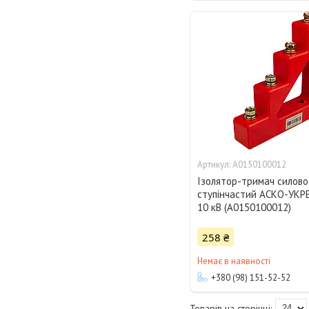
A0150100012
Ізолятор-тримач силово
ступінчастий АСКО-УКР
10 кВ (A0150100012)
258 ₴
Немає в наявності
+380 (98) 151-52-52