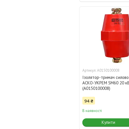
A0150100008
Ізолятор-тримач силово
АСКО-УКРЕМ SM60 20 к
(A0150100008)
94 ₴
В наявності
Купити